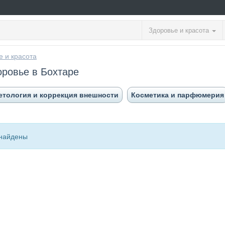
Здоровье и красота
е и красота
оровье в Бохтаре
етология и коррекция внешности
Косметика и парфюмерия
найдены