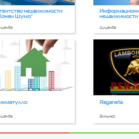
гентство недвижимости
Информационн
Хонаи Шумо"
недвижимости
ушанбе
Душанбе
икматулло
Raganeta
ушанбе
Вильнюс