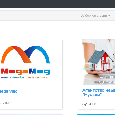
Выбор категории
Агентство нед
egaMag
"Рустам"
ушанбе
Душанбе