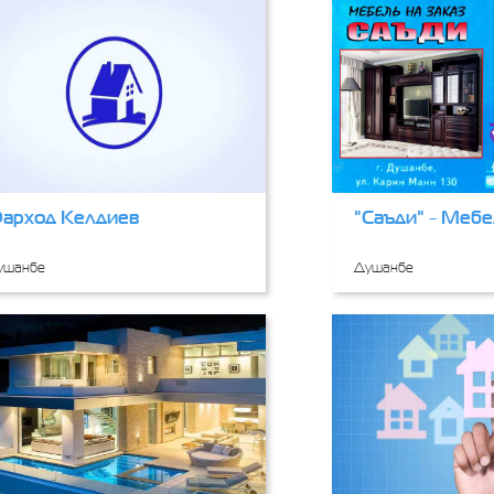
арход Келдиев
"Саъди" - Мебе
ушанбе
Душанбе