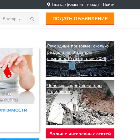
Бохтар
(изменить город)
Войти
ПОДАТЬ ОБЪЯВЛЕНИЕ
Бохтар
Рекордные призовые: сколько
раздали на Открытом
чемпионате Австралии-2026
Человек, свернувший горы
ради любви
вижимости
Больше интересных статей