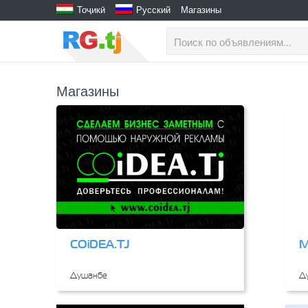
Тоҷикӣ
Русский
Магазины
Магазины
COiDEA.TJ
M
Душанбе
Д