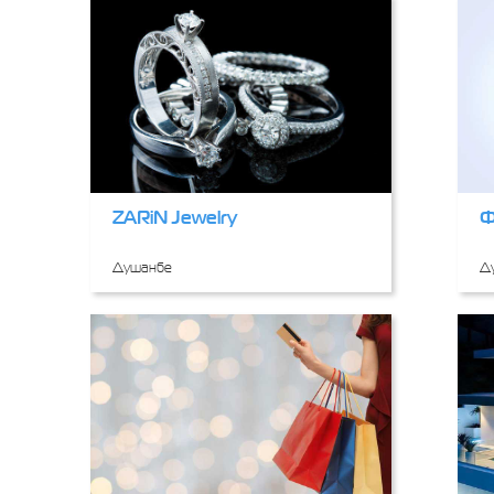
ZARiN Jewelry
Ф
Душанбе
Д