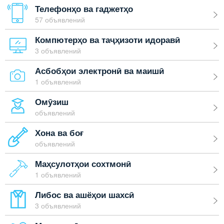
Телефонҳо ва гаджетҳо
57 объявлений
Компютерҳо ва таҷҳизоти идоравӣ
3 объявлений
Асбобҳои электронӣ ва маишӣ
1 объявлений
Омӯзиш
объявлений
Хона ва боғ
объявлений
Маҳсулотҳои сохтмонӣ
1 объявлений
Либос ва ашёҳои шахсӣ
3 объявлений