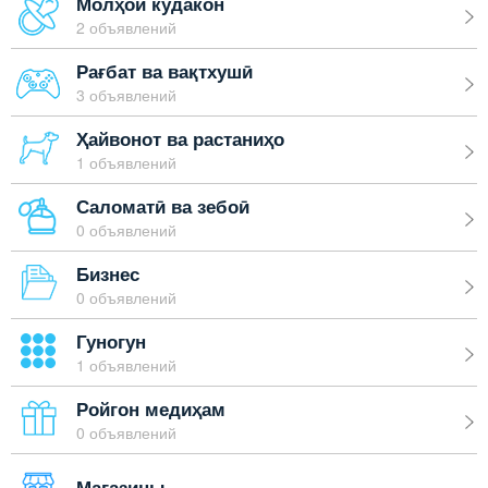
Молҳои кӯдакон
2 объявлений
Рағбат ва вақтхушӣ
3 объявлений
Ҳайвонот ва растаниҳо
1 объявлений
Саломатӣ ва зебоӣ
0 объявлений
Бизнес
0 объявлений
Гуногун
1 объявлений
Ройгон медиҳам
0 объявлений
Магазины