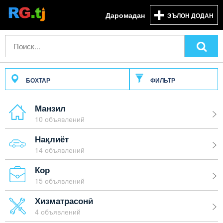
Даромадан
ЭЪЛОН ДОДАН
БОХТАР
ФИЛЬТР
Манзил
10 объявлений
Нақлиёт
14 объявлений
Кор
15 объявлений
Хизматрасонӣ
4 объявлений