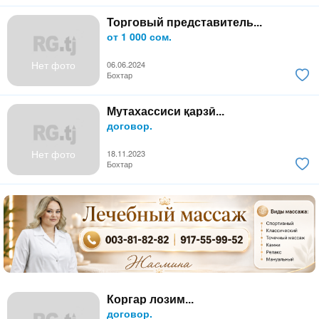
Торговый представитель...
от 1 000 сом.
Нет фото
06.06.2024
Бохтар
Мутахассиси қарзӣ...
договор.
Нет фото
18.11.2023
Бохтар
Коргар лозим...
договор.